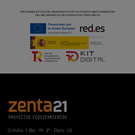
PROGRAMA KIT DIGITAL FINANCIADO POR LOS FONDOS NEXT GENERATION
DEL MECANISMO DE RECUPERACIÓN Y RESILIENCIA
C/ Iruña, 1 Bis - Pl. 3ª - Dpto. 16