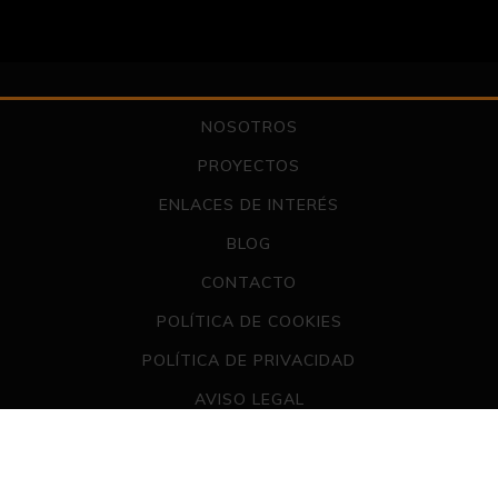
NOSOTROS
PROYECTOS
ENLACES DE INTERÉS
BLOG
CONTACTO
POLÍTICA DE COOKIES
POLÍTICA DE PRIVACIDAD
AVISO LEGAL
Copyright © 2016 Zenta21 Proyectos y Equipamientos S.L.
Aviso legal · Política de privacidad